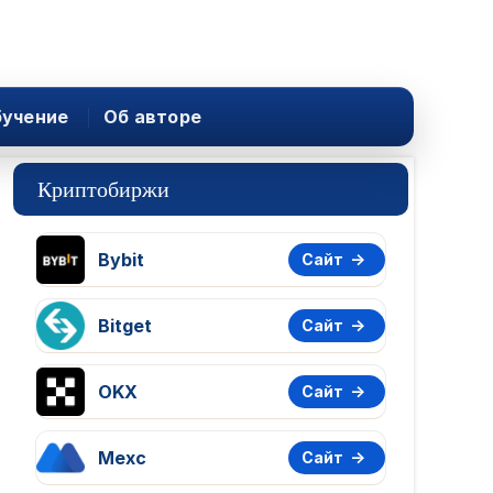
учение
Об авторе
Криптобиржи
Bybit
Сайт
Bitget
Сайт
OKX
Сайт
Mexc
Сайт