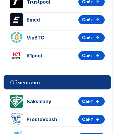
Trustpool
Сайт
Emcd
Сайт
ViaBTC
Сайт
K1pool
Сайт
Обменники
Baksmany
Сайт
ProstoVcash
Сайт