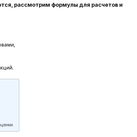
тся, рассмотрим формулы для расчетов и
овами,
кций.
оценки