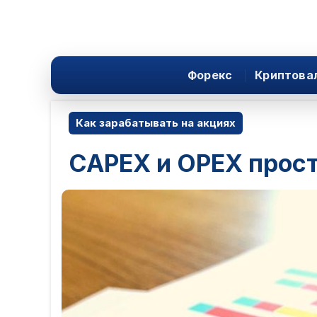
Форекс
Криптова
Как зарабатывать на акциях
CAPEX и OPEX прос