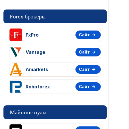
Forex брокеры
FxPro
Сайт
Vantage
Сайт
Amarkets
Сайт
Roboforex
Сайт
Майнинг пулы