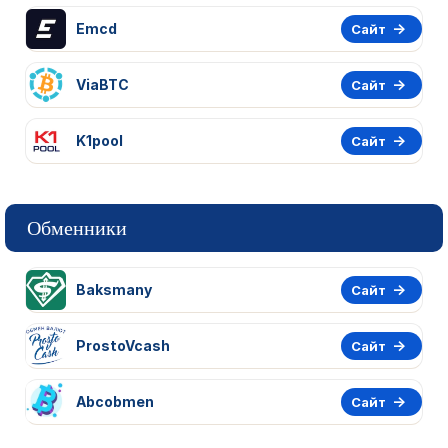
Emcd
Сайт
ViaBTC
Сайт
K1pool
Сайт
Обменники
Baksmany
Сайт
ProstoVcash
Сайт
Abcobmen
Сайт