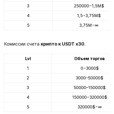
3
250000−1,5М$
4
1,5−3,75M$
5
3,75M−∞
Комиссии счета
крипто к USDT х30
.
Lvl
Объем торгов
1
0−3000$
2
3000–50000$
3
50000–150000$
4
150000−320000$
5
320000$−∞