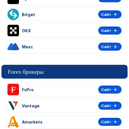
Bitget
Сайт
OKX
Сайт
Mexc
Сайт
Forex брокеры
FxPro
Сайт
Vantage
Сайт
Amarkets
Сайт