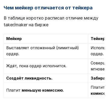
Чем мейкер отличается от тейкера
В таблице коротко расписал отличие между
taker/maker на бирже
Мейкер
Тейкер
Выставляет отложенный (лимитный)
Использ
ордер.
ордер.
Соверша
Ждёт, пока ордер исполнится.
мгновен
Создаёт ликвидность.
Забирае
Платит
Платит
меньшую комиссию
.
комисси