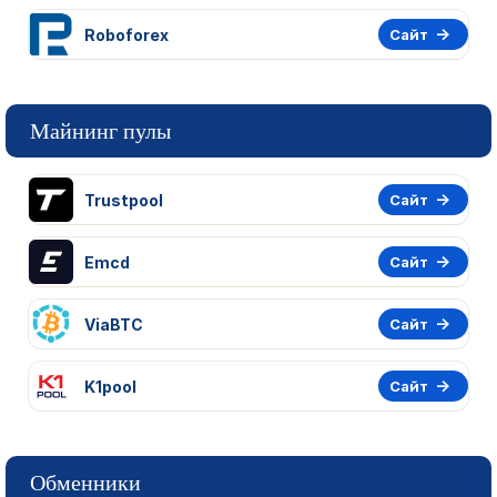
Roboforex
Сайт
Майнинг пулы
Trustpool
Сайт
Emcd
Сайт
ViaBTC
Сайт
K1pool
Сайт
Обменники