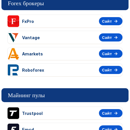
Forex брокеры
FxPro
Сайт
Vantage
Сайт
Amarkets
Сайт
Roboforex
Сайт
Майнинг пулы
Trustpool
Сайт
Emcd
Сайт