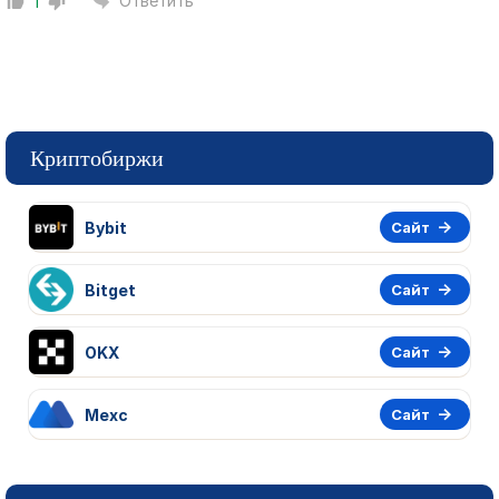
Ответить
1
Криптобиржи
Bybit
Сайт
Bitget
Сайт
OKX
Сайт
Mexc
Сайт