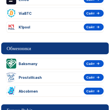
ViaBTC
Сайт
K1pool
Сайт
Обменники
Baksmany
Сайт
ProstoVcash
Сайт
Abcobmen
Сайт