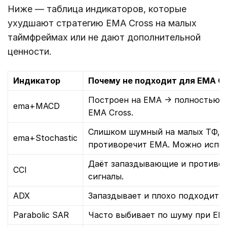
Ниже — таблица индикаторов, которые
ухудшают стратегию EMA Cross на малых
таймфреймах или не дают дополнительной
ценности.
Индикатор
Почему не подходит для EMA C
Построен на EMA → полностью д
ema+MACD
EMA Cross.
Слишком шумный на малых ТФ, ч
ema+Stochastic
противоречит EMA. Можно исполь
Даёт запаздывающие и противо
CCI
сигналы.
ADX
Запаздывает и плохо подходит д
Parabolic SAR
Часто выбивает по шуму при EM