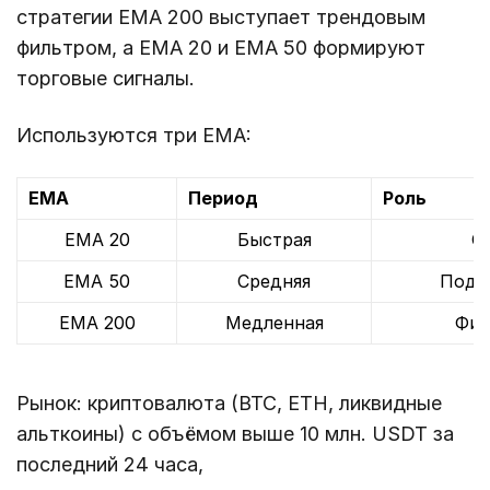
стратегии EMA 200 выступает трендовым
фильтром, а EMA 20 и EMA 50 формируют
торговые сигналы.
Используются три EMA:
EMA
Период
Роль
EMA 20
Быстрая
С
EMA 50
Средняя
Подт
EMA 200
Медленная
Фил
Рынок: криптовалюта (BTC, ETH, ликвидные
альткоины) с объёмом выше 10 млн. USDT за
последний 24 часа,