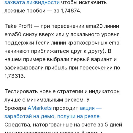
захвата ликвидности
чтобы исключить
ложные пробои — за 1,74874.
Take Profit — при пересечении ema20 линии
ema50 снизу вверх или у локального уровня
поддержки (если линии краткосрочных ema
начинают приближаться друг к другу). В
нашем примере выбрали первый вариант и
зафиксировали прибыль при пересечении по
1,73313.
Тестировать новые стратегии и индикаторы
лучше с минимальным риском. У
брокера
AMarkets
проходит
акция —
заработай на демо, получи на реале
.
Средства, наторгованные на счете за 5 дней
можно перевести на реальный счет и