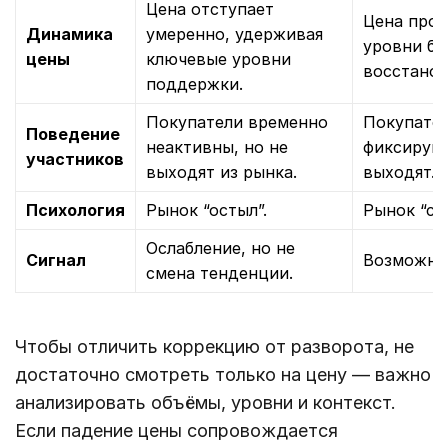
Цена отступает
Цена про
Динамика
умеренно, удерживая
уровни бе
цены
ключевые уровни
восстанов
поддержки.
Покупатели временно
Покупате
Поведение
неактивны, но не
фиксирую
участников
выходят из рынка.
выходят.
Психология
Рынок “остыл”.
Рынок “сл
Ослабление, но не
Сигнал
Возможнос
смена тенденции.
Чтобы отличить коррекцию от разворота, не
достаточно смотреть только на цену — важно
анализировать объёмы, уровни и контекст.
Если падение цены сопровождается