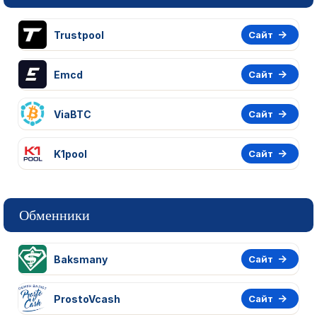
Trustpool
Сайт
Emcd
Сайт
ViaBTC
Сайт
K1pool
Сайт
Обменники
Baksmany
Сайт
ProstoVcash
Сайт