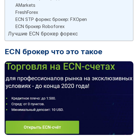
AMarkets
FreshForex
ECN STP форекс брокер: FXOpen
ECN брокер Roboforex
Лучшие ECN брокер форекс
ECN брокер что это такое