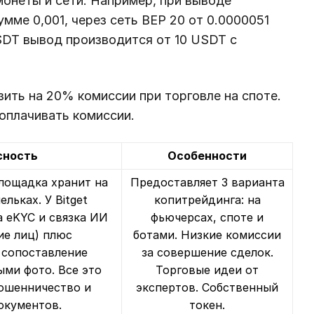
монеты и сети. Например, при выводе
умме 0,001, через сеть BEP 20 от 0.0000051
SDT вывод производится от 10 USDT с
ить на 20% комиссии при торговле на споте.
 оплачивать комиссии.
сность
Особенности
лощадка хранит на
Предоставляет 3 варианта
льках. У Bitget
копитрейдинга: на
 eKYC и связка ИИ
фьючерсах, споте и
ие лиц) плюс
ботами. Низкие комиссии
 сопоставление
за совершение сделок.
ми фото. Все это
Торговые идеи от
ошенничество и
экспертов. Собственный
окументов.
токен.