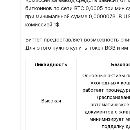
Комиссия за вывод средств зависит от 
биткоинов по сети BTC 0,0005 при мин с
при минимальной сумме 0,0000078. В U
комиссией 1$.
Битгет предоставляет возможность сниз
Для этого нужно купить токен BGB и им
Ликвидность
Безопа
Основные активы п
«холодных» коше
работает процедура
(распознаван
Высокая
автоматическое
документов с живы
минимизирует м
подделку д