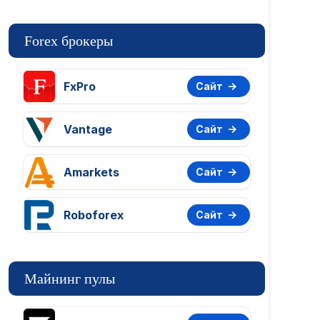
Forex брокеры
FxPro
Сайт
Vantage
Сайт
Amarkets
Сайт
Roboforex
Сайт
Майнинг пулы