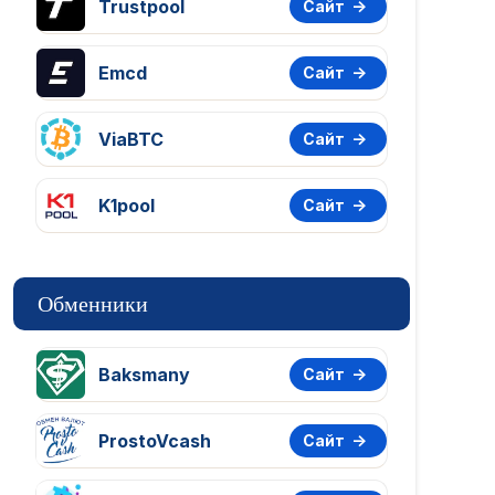
Trustpool
Сайт
Emcd
Сайт
ViaBTC
Сайт
K1pool
Сайт
Обменники
Baksmany
Сайт
ProstoVcash
Сайт