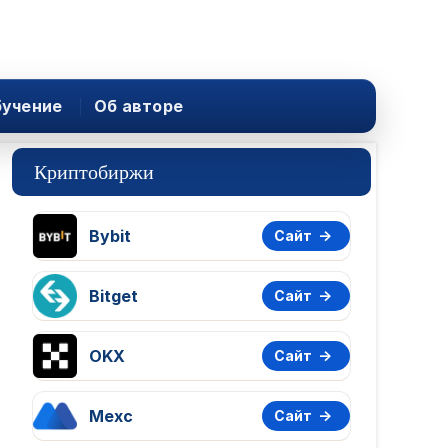
учение
Об авторе
Криптобиржи
Bybit
Сайт
Bitget
Сайт
OKX
Сайт
Mexc
Сайт