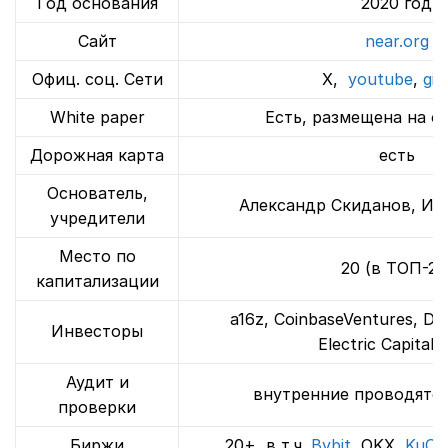
Год основания
2020 год
Сайт
near.org
Офиц. cоц. Сети
X,
youtube
,
git
White paper
Есть, размещена на о
Дорожная карта
есть
Основатель,
Александр Скиданов, Ил
учредители
Место по
20 (в ТОП-20
капитализации
a16z, CoinbaseVentures, Dra
Инвесторы
Electric Capital 
Аудит и
внутренние проводятся
проверки
Биржи
20+, в т.ч.
Bybit
, OKX,
KuCo