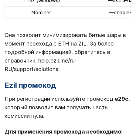
T rex (windows)
—extra-dag
Nbminer
—enable-d
Она позволит минимизировать битые шары в
момент перехода с ETH на ZIL. За более
подробной информацией, обратитесь в
справочник: help.ezil.me/ru-
RU/support/solutions.
Ezil промокод
При регистрации используйте промокод
e29c
,
который позволит вам получать часть
комиссии пула.
Для применения промокода необходимо: