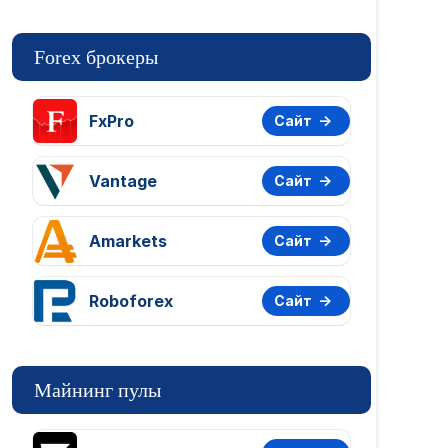
Forex брокеры
FxPro
Сайт
Vantage
Сайт
Amarkets
Сайт
Roboforex
Сайт
Майнинг пулы