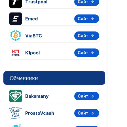
Trustpool
Сайт
Emcd
Сайт
ViaBTC
Сайт
K1pool
Сайт
Обменники
Baksmany
Сайт
ProstoVcash
Сайт