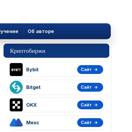
учение
Об авторе
Криптобиржи
Bybit
Сайт
Bitget
Сайт
OKX
Сайт
Mexc
Сайт