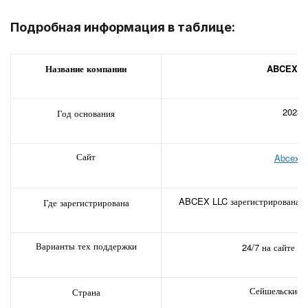
Подробная информация в таблице:
Название компании
ABCEX L
2023
Год основания
Сайт
Abcex.i
ABCEX LLC зарегистрирована н
Где зарегистрирована
Варианты тех поддержки
24/7 на сайте и 
Сейшельские о
Страна