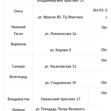
Владимирский проспект 15
ПН-ПТ: 09:
Омск
ул. Фрунзе 80, ТЦ Флагман
со
Нижний
ПН-ПТ
Тагил
ул. Ломоносова 2а
Воронеж
ул. Кирова 4
ПН-СБ
ПН-СБ
Самара
ул. Ульяновская 52
Волгоград
ул. Стадионная 39
ПН-СБ
ПН-СБ
Владивосток
Океанский проспект 17
ул. Площадь Петра Великого,
Липецк