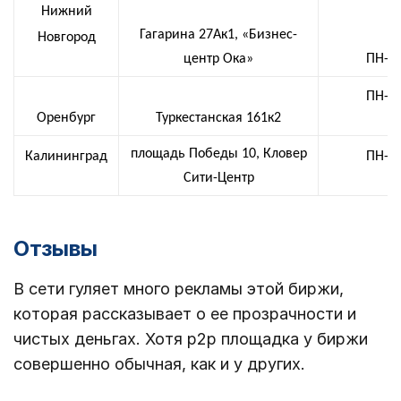
Нижний
Гагарина 27Ак1, «Бизнес-
Новгород
центр Ока»
ПН-СБ
ПН-СБ
Оренбург
Туркестанская 161к2
площадь Победы 10, Кловер
Калининград
ПН-СБ
Сити-Центр
Отзывы
В сети гуляет много рекламы этой биржи,
которая рассказывает о ее прозрачности и
чистых деньгах. Хотя p2p площадка у биржи
совершенно обычная, как и у других.