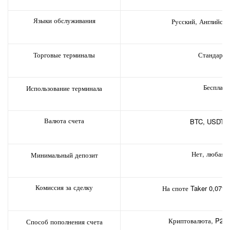
Языки обслуживания
Русский, Английски
Торговые терминалы
Стандарт
Бесплатн
Использование терминала
Валюта счета
BTC, USDT 
Нет, любая 
Минимальный депозит
Комиссия за сделку
На споте Taker 0,07%
Криптовалюта, P2p,
Способ пополнения счета