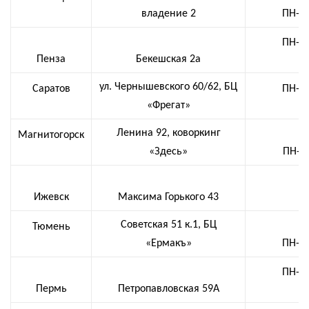
владение 2
ПН-СБ
ПН-ВС
Пенза
Бекешская 2а
ул. Чернышевского 60/62, БЦ
Саратов
ПН-СБ
«Фрегат»
Ленина 92, коворкинг
Магнитогорск
«Здесь»
ПН-ПТ
Ижевск
Максима Горького 43
Советская 51 к.1, БЦ
Тюмень
«Ермакъ»
ПН-СБ
ПН-СБ
Пермь
Петропавловская 59А