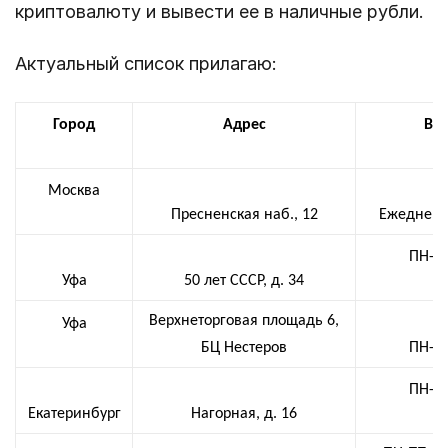
криптовалюту и вывести ее в наличные рубли.
Актуальный список прилагаю:
Город
Адрес
Вр
Москва
Пресненская наб., 12
Ежедневно
ПН-ВС
Уфа
50 лет СССР, д. 34
Верхнеторговая площадь 6,
Уфа
БЦ Нестеров
ПН-ВС
ПН-ВС
Екатеринбург
Нагорная, д. 16