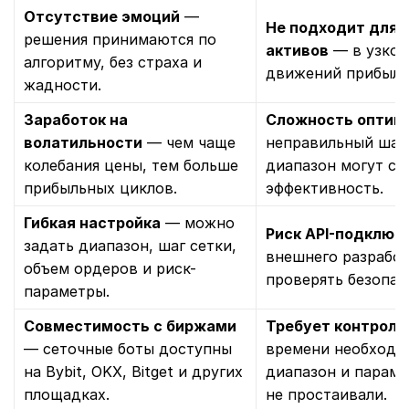
Отсутствие эмоций
—
Не подходит для 
решения принимаются по
активов
— в узком
алгоритму, без страха и
движений прибыль
жадности.
Заработок на
Сложность оптим
волатильности
— чем чаще
неправильный шаг 
колебания цены, тем больше
диапазон могут сн
прибыльных циклов.
эффективность.
Гибкая настройка
— можно
Риск API-подключ
задать диапазон, шаг сетки,
внешнего разработ
объем ордеров и риск-
проверять безопас
параметры.
Совместимость с биржами
Требует контроля
— сеточные боты доступны
времени необходи
на Bybit, OKX, Bitget и других
диапазон и параме
площадках.
не простаивали.