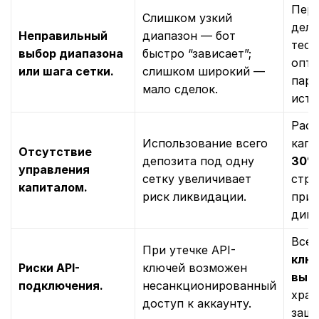
Пере
Слишком узкий
дела
Неправильный
диапазон — бот
тест
выбор диапазона
быстро “зависает”;
опти
или шага сетки.
слишком широкий —
пара
мало сделок.
исто
Расп
Использование всего
капи
Отсутствие
депозита под одну
30%
управления
сетку увеличивает
стра
капиталом.
риск ликвидации.
при
диве
Всег
При утечке API-
ключ
Риски API-
ключей возможен
выв
подключения.
несанкционированный
хран
доступ к аккаунту.
защи