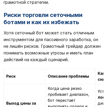
грамотной стратегии.
Риски торговли сеточными
ботами и как их избежать
Хотя сеточный бот может стать отличным
инструментом для пассивного заработка, он
не лишён рисков. Грамотный трейдер должен
понимать возможные угрозы и иметь план
действий на каждый сценарий.
Как 
Риск
Описание проблемы
сниз
Когда цена резко
Уста
пробивает диапазон,
лос
бот перестаёт
Выход цены за
диап
выполнять ордера и