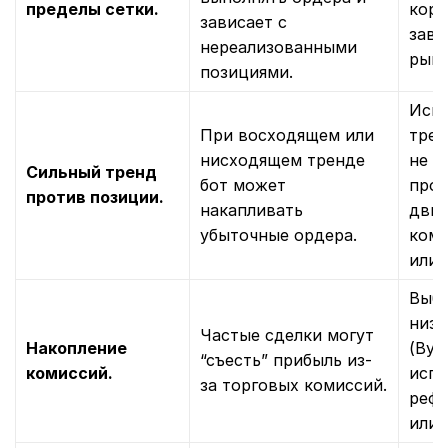
пределы сетки.
корр
зависает с
зави
нереализованными
рыно
позициями.
Испо
При восходящем или
трен
нисходящем тренде
не з
Сильный тренд
бот может
прот
против позиции.
накапливать
движ
убыточные ордера.
комб
или 
Выби
низк
Частые сделки могут
Накопление
(Bybi
“съесть” прибыль из-
комиссий.
испо
за торговых комиссий.
рефе
или 