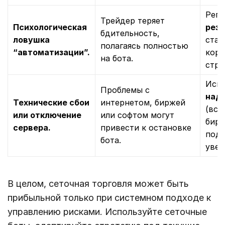
Регу
Трейдер теряет
Психологическая
рез
бдительность,
ловушка
стат
полагаясь полностью
“автоматизации”.
корр
на бота.
стра
Испо
Проблемы с
над
Технические сбои
интернетом, биржей
(вст
или отключение
или софтом могут
бирж
сервера.
привести к остановке
подк
бота.
увед
В целом, сеточная торговля может быть
прибыльной только при системном подходе к
управлению рисками. Используйте сеточные