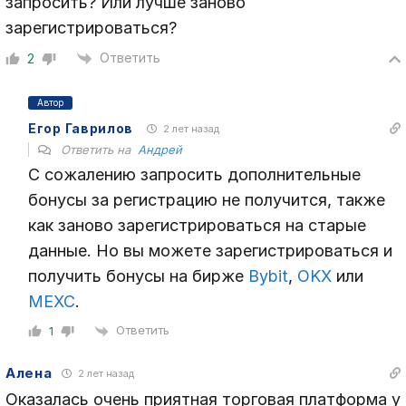
запросить? Или лучше заново
зарегистрироваться?
Ответить
2
Автор
Егор Гаврилов
2 лет назад
Ответить на
Андрей
С сожалению запросить дополнительные
бонусы за регистрацию не получится, также
как заново зарегистрироваться на старые
данные. Но вы можете зарегистрироваться и
получить бонусы на бирже
Bybit
,
OKX
или
MEXC
.
Ответить
1
Алена
2 лет назад
Оказалась очень приятная торговая платформа у