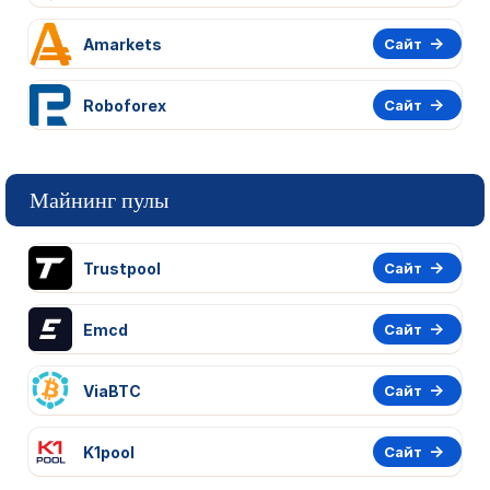
Amarkets
Сайт
Roboforex
Сайт
Майнинг пулы
Trustpool
Сайт
Emcd
Сайт
ViaBTC
Сайт
K1pool
Сайт