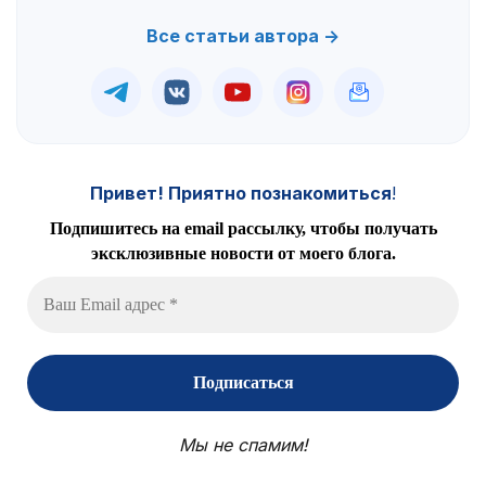
Все статьи автора →
Привет! Приятно познакомиться
!
Подпишитесь на email рассылку, чтобы получать
эксклюзивные новости от моего блога.
Мы не спамим!