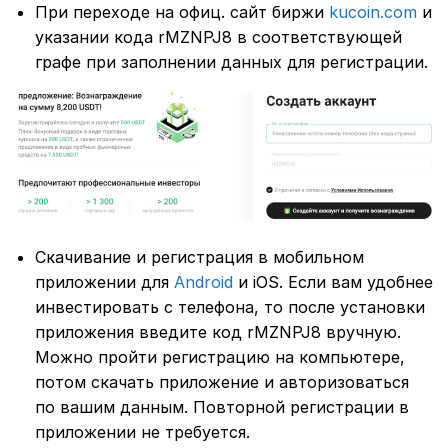
При переходе на офиц. сайт биржи
kucoin.com
и
указании кода rMZNPJ8 в соответствующей
графе при заполнении данных для регистрации.
Скачивание и регистрация в мобильном
приложении для
Android
и iOS. Если вам удобнее
инвестировать с телефона, то после установки
приложения введите код rMZNPJ8 вручную.
Можно пройти регистрацию на компьютере,
потом скачать приложение и авторизоваться
по вашим данным. Повторной регистрации в
приложении не требуется.