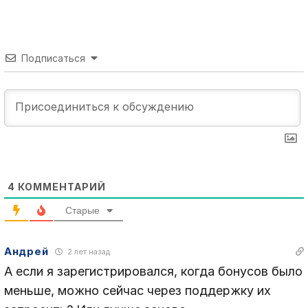
Подписаться
4
КОММЕНТАРИЙ
Старые
Андрей
2 лет назад
А если я зарегистрировался, когда бонусов было
меньше, можно сейчас через поддержку их