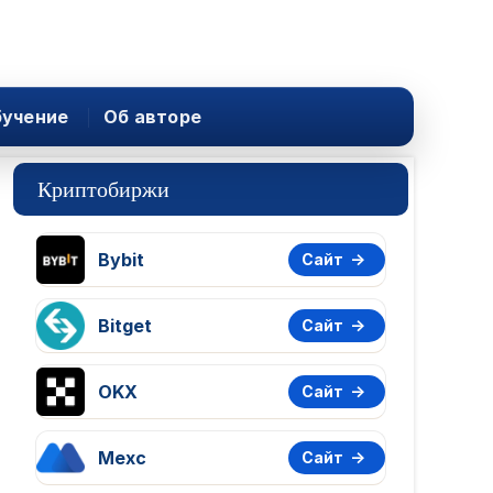
учение
Об авторе
Криптобиржи
Bybit
Сайт
Bitget
Сайт
OKX
Сайт
Mexc
Сайт