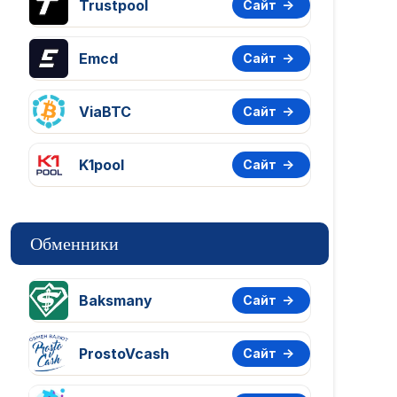
Trustpool
Сайт
Emcd
Сайт
ViaBTC
Сайт
K1pool
Сайт
Обменники
Baksmany
Сайт
ProstoVcash
Сайт