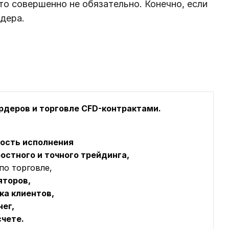
то совершенно не обязательно. Конечно, если
лдера.
ордеров и торговле CFD-контрактами.
рость исполнения
остного и точного трейдинга,
по торговле,
яторов,
ка клиентов,
ег,
счете.