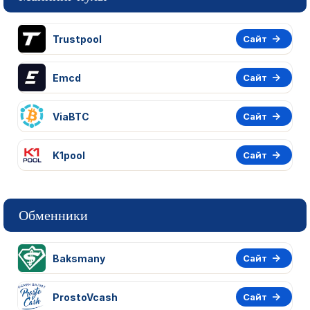
Trustpool
Сайт
Emcd
Сайт
ViaBTC
Сайт
K1pool
Сайт
Обменники
Baksmany
Сайт
ProstoVcash
Сайт