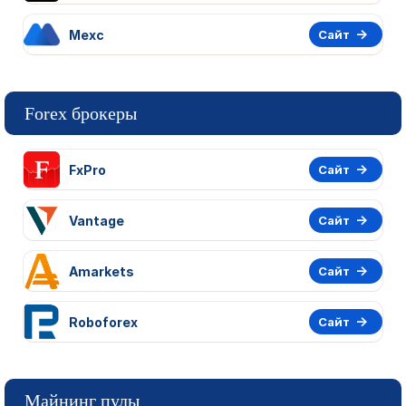
Mexc
Сайт
Forex брокеры
FxPro
Сайт
Vantage
Сайт
Amarkets
Сайт
Roboforex
Сайт
Майнинг пулы