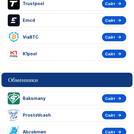
Trustpool
Сайт
Emcd
Сайт
ViaBTC
Сайт
K1pool
Сайт
Обменники
Baksmany
Сайт
ProstoVcash
Сайт
Abcobmen
Сайт