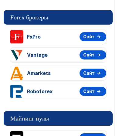
Forex брокеры
FxPro
Сайт
Vantage
Сайт
Amarkets
Сайт
Roboforex
Сайт
Майнинг пулы