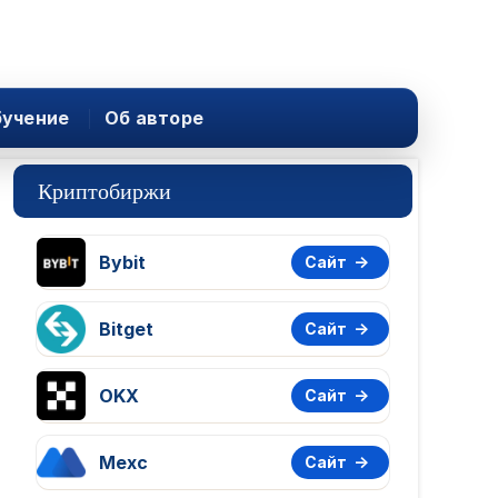
учение
Об авторе
Криптобиржи
Bybit
Сайт
Bitget
Сайт
OKX
Сайт
Mexc
Сайт