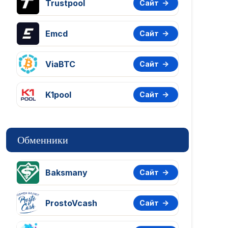
Trustpool
Сайт
Emcd
Сайт
ViaBTC
Сайт
K1pool
Сайт
Обменники
Baksmany
Сайт
ProstoVcash
Сайт