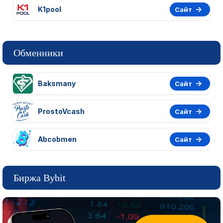
K1pool
Сайт
Обменники
Baksmany
Сайт
ProstoVcash
Сайт
Abcobmen
Сайт
Биржа Bybit