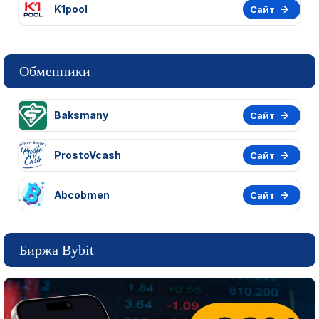
K1pool
Сайт
Обменники
Baksmany
Сайт
ProstoVcash
Сайт
Abcobmen
Сайт
Биржа Bybit