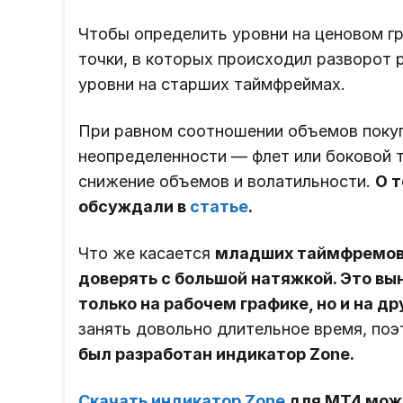
Чтобы определить уровни на ценовом г
точки, в которых происходил разворот
уровни на старших таймфреймах.
При равном соотношении объемов покуп
неопределенности — флет или боковой 
снижение объемов и волатильности.
О 
обсуждали в
статье
.
Что же касается
младших таймфремов,
доверять с большой натяжкой. Это вы
только на рабочем графике, но и на др
занять довольно длительное время, по
был разработан индикатор Zone.
Скачать индикатор Zone
для MT4 мож