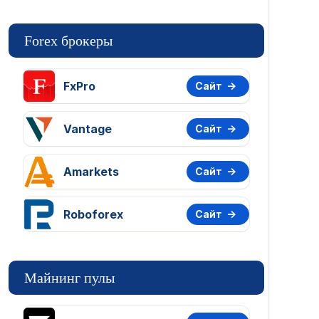
Forex брокеры
FxPro
Сайт
Vantage
Сайт
Amarkets
Сайт
Roboforex
Сайт
Майнинг пулы