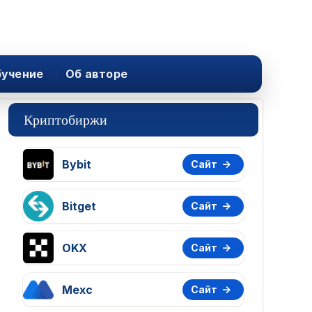
учение
Об авторе
Криптобиржи
Bybit
Сайт
Bitget
Сайт
OKX
Сайт
Mexc
Сайт