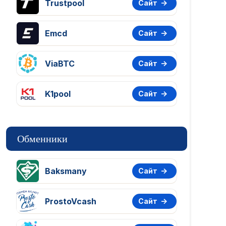
Trustpool
Сайт
Emcd
Сайт
ViaBTC
Сайт
K1pool
Сайт
Обменники
Baksmany
Сайт
ProstoVcash
Сайт