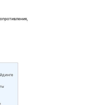
опротивления,
ейдинге
оты
e