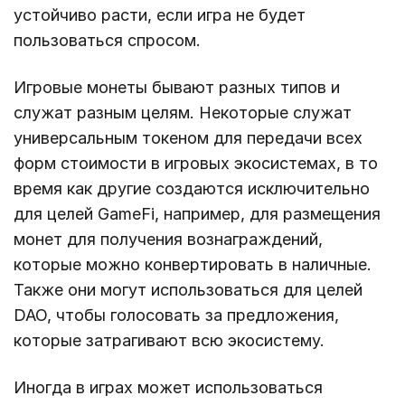
устойчиво расти, если игра не будет
пользоваться спросом.
Игровые монеты бывают разных типов и
служат разным целям. Некоторые служат
универсальным токеном для передачи всех
форм стоимости в игровых экосистемах, в то
время как другие создаются исключительно
для целей GameFi, например, для размещения
монет для получения вознаграждений,
которые можно конвертировать в наличные.
Также они могут использоваться для целей
DAO, чтобы голосовать за предложения,
которые затрагивают всю экосистему.
Иногда в играх может использоваться