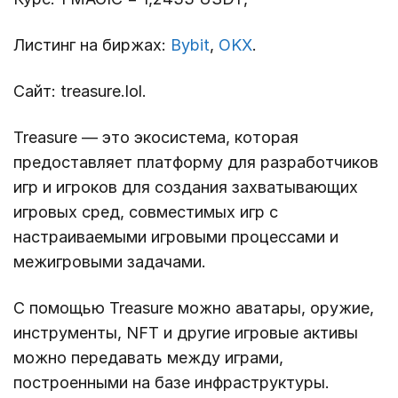
Листинг на биржах:
Bybit
,
OKX
.
Сайт: treasure.lol.
Treasure — это экосистема, которая
предоставляет платформу для разработчиков
игр и игроков для создания захватывающих
игровых сред, совместимых игр с
настраиваемыми игровыми процессами и
межигровыми задачами.
С помощью Treasure можно аватары, оружие,
инструменты, NFT и другие игровые активы
можно передавать между играми,
построенными на базе инфраструктуры.