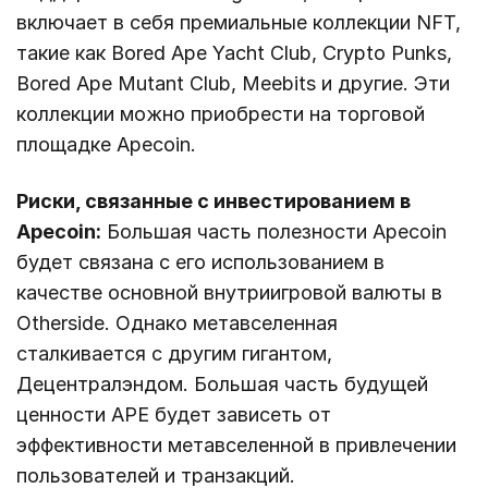
включает в себя премиальные коллекции NFT,
такие как Bored Ape Yacht Club, Crypto Punks,
Bored Ape Mutant Club, Meebits и другие. Эти
коллекции можно приобрести на торговой
площадке Apecoin.
Риски, связанные с инвестированием в
Apecoin:
Большая часть полезности Apecoin
будет связана с его использованием в
качестве основной внутриигровой валюты в
Otherside. Однако метавселенная
сталкивается с другим гигантом,
Децентралэндом. Большая часть будущей
ценности APE будет зависеть от
эффективности метавселенной в привлечении
пользователей и транзакций.