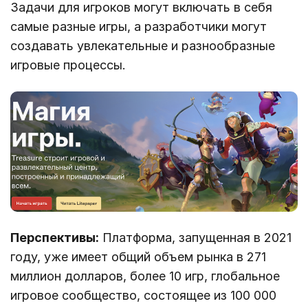
Задачи для игроков могут включать в себя
самые разные игры, а разработчики могут
создавать увлекательные и разнообразные
игровые процессы.
Перспективы:
Платформа, запущенная в 2021
году, уже имеет общий объем рынка в 271
миллион долларов, более 10 игр, глобальное
игровое сообщество, состоящее из 100 000