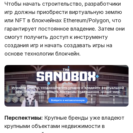
Чтобы начать строительство, разработчики
игр должны приобрести виртуальную землю
или NFT в блокчейнах Ethereum/Polygon, что
гарантирует постоянное владение. Затем они
смогут получить доступ к инструменту
создания игр и начать создавать игры на
основе технологии блокчейн.
Перспективы:
Крупные бренды уже владеют
крупными объектами недвижимости в