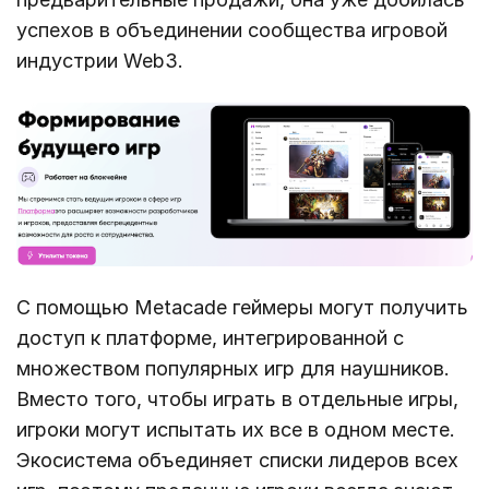
успехов в объединении сообщества игровой
индустрии Web3.
С помощью Metacade геймеры могут получить
доступ к платформе, интегрированной с
множеством популярных игр для наушников.
Вместо того, чтобы играть в отдельные игры,
игроки могут испытать их все в одном месте.
Экосистема объединяет списки лидеров всех