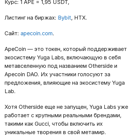
Курс: 1 APE = 1,95 USDT,
Листинг на биржах:
Bybit
, HTX.
Сайт:
apecoin.com
.
ApeCoin — это токен, который поддерживает
экосистему Yuga Labs, включающую в себя
метавселенную под названием Otherside и
Apecoin DAO. Их участники голосуют за
предложения, влияющие на экосистему Yuga
Lab.
Хотя Otherside еще не запущен, Yuga Labs уже
работает с крупными реальными брендами,
такими как Gucci, чтобы включить их
уникальные творения в свой метамир.