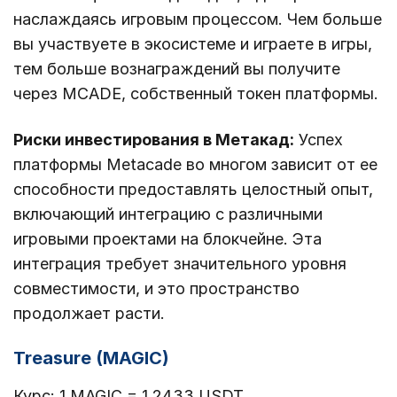
наслаждаясь игровым процессом. Чем больше
вы участвуете в экосистеме и играете в игры,
тем больше вознаграждений вы получите
через MCADE, собственный токен платформы.
Риски инвестирования в Метакад:
Успех
платформы Metacade во многом зависит от ее
способности предоставлять целостный опыт,
включающий интеграцию с различными
игровыми проектами на блокчейне. Эта
интеграция требует значительного уровня
совместимости, и это пространство
продолжает расти.
Treasure (MAGIC)
Курс: 1 MAGIC = 1,2433 USDT,