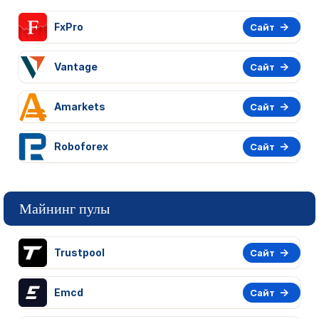
FxPro
Сайт
Vantage
Сайт
Amarkets
Сайт
Roboforex
Сайт
Майнинг пулы
Trustpool
Сайт
Emcd
Сайт