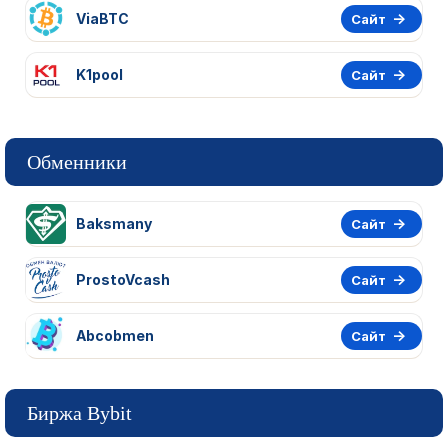
ViaBTC
Сайт
K1pool
Сайт
Обменники
Baksmany
Сайт
ProstoVcash
Сайт
Abcobmen
Сайт
Биржа Bybit