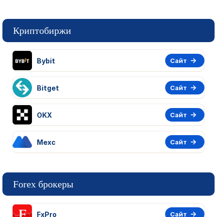
Криптобиржи
Bybit
Сайт
Bitget
Сайт
OKX
Сайт
Mexc
Сайт
Forex брокеры
FxPro
Сайт