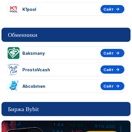
K1pool
Сайт
Обменники
Baksmany
Сайт
ProstoVcash
Сайт
Abcobmen
Сайт
Биржа Bybit