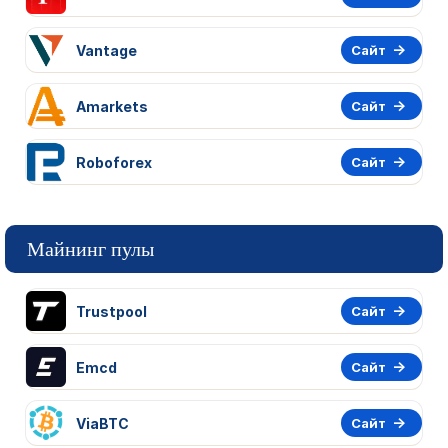
Vantage
Сайт
Amarkets
Сайт
Roboforex
Сайт
Майнинг пулы
Trustpool
Сайт
Emcd
Сайт
ViaBTC
Сайт