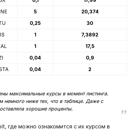
ENE
5
20,374
TU
0,25
30
IS
1
7,3892
EAL
1
17,5
ZI
0,04
0,9
STA
0,04
2
дены максимальные курсы в момент листинга.
 немного ниже тех, что в таблице. Даже с
составляла хорошие проценты.
t, где можно ознакомится с их курсом в