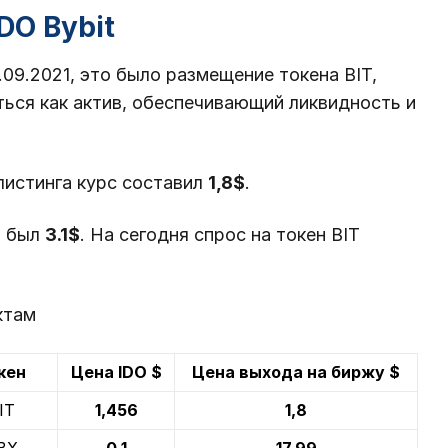
DO Bybit
09.2021, это было размещение токена BIT,
ься как актив, обеспечивающий ликвидность и
 листинга курс составил
1,8$
.
T был
3.1$
. На сегодня спрос на токен BIT
ктам
кен
Цена IDO $
Цена выхода на биржу $
IT
1,456
1,8
BX
0,1
17,99