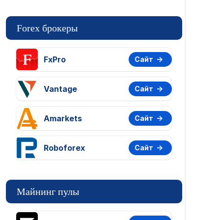
Forex брокеры
FxPro
Сайт
Vantage
Сайт
Amarkets
Сайт
Roboforex
Сайт
Майнинг пулы