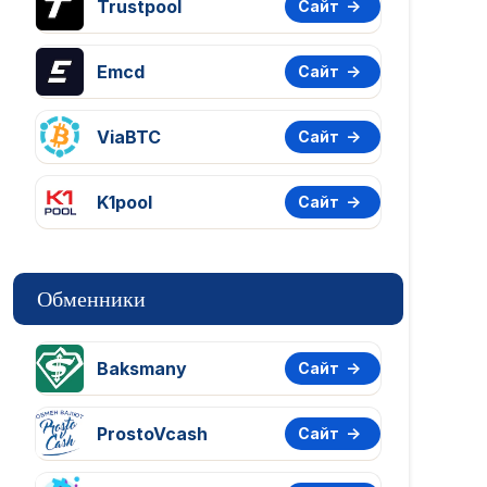
Trustpool
Сайт
Emcd
Сайт
ViaBTC
Сайт
K1pool
Сайт
Обменники
Baksmany
Сайт
ProstoVcash
Сайт