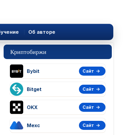
учение
Об авторе
Криптобиржи
Bybit
Сайт
Bitget
Сайт
OKX
Сайт
Mexc
Сайт