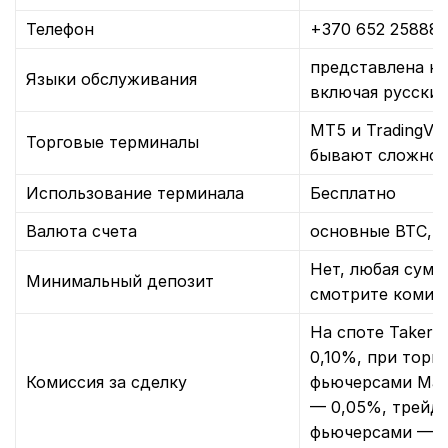
Телефон
+370 652 25888
представлена на
Языки обслуживания
включая русский
MT5 и TradingVie
Торговые терминалы
бывают сложнос
Использование терминала
Бесплатно
Валюта счета
основные BTC, 
Нет, любая сумм
Минимальный депозит
смотрите комис
На споте Taker 
0,10%, при торг
Комиссия за сделку
фьючерсами Mak
— 0,05%, трейд
фьючерсами — 