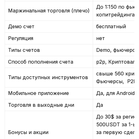
До 1:150 по фью
Маржинальная торговля (плечо)
копитрейдинга д
Демо счет
бесплатный
Регуляция
нет
Типы счетов
Demo, фьючерсн
Способ пополнения счета
р2р, Криптовал
cвыше 560 крипт
Типы доступных инструментов
Фьючерсы, P2P
Мобильное приложение
Да, для Android и
Торговля в выходные дни
Да
До 30$ за регис
500USDT за 1-ый
Бонусы и акции
за первую сдел