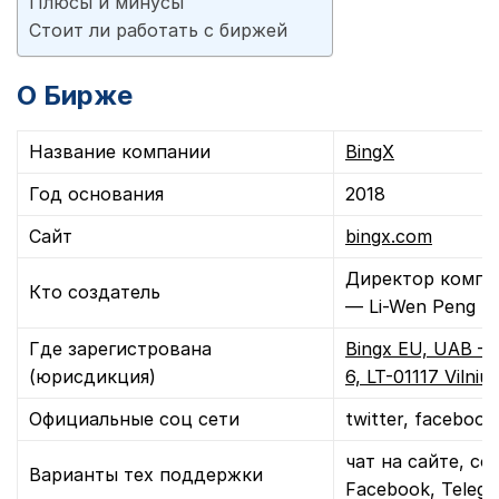
Плюсы и минусы
Стоит ли работать с биржей
О Бирже
Название компании
BingX
Год основания
2018
Сайт
bingx.com
Директор компан
Кто создатель
— Li-Wen Peng
Где зарегистрована
Bingx EU, UAB — Л
(юрисдикция)
6, LT-01117 Vilnius
Официальные соц сети
twitter, facebook
чат на сайте, с
Варианты тех поддержки
Facebook, Telegr