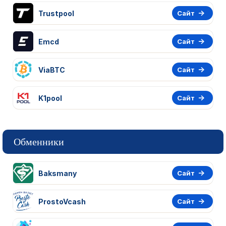
Trustpool
Сайт
Emcd
Сайт
ViaBTC
Сайт
K1pool
Сайт
Обменники
Baksmany
Сайт
ProstoVcash
Сайт