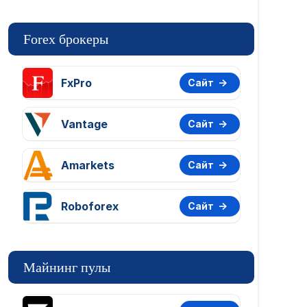
Forex брокеры
FxPro
Сайт
Vantage
Сайт
Amarkets
Сайт
Roboforex
Сайт
Майнинг пулы