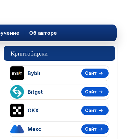
учение
Об авторе
Криптобиржи
Bybit
Сайт
Bitget
Сайт
OKX
Сайт
Mexc
Сайт