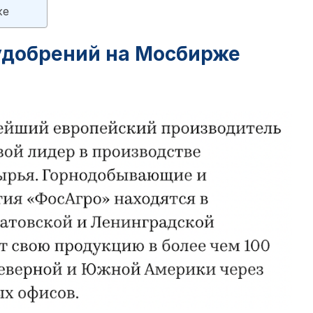
же
удобрений на Мосбирже