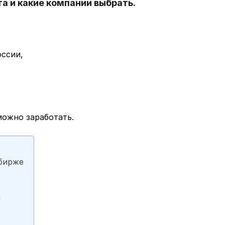
а и какие компании выбрать.
оссии,
можно заработать.
бирже
я