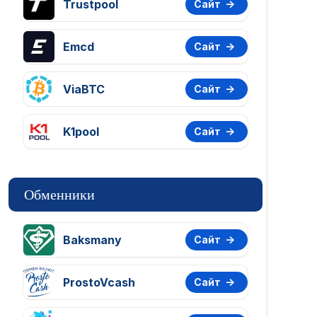
Trustpool
Сайт
Emcd
Сайт
ViaBTC
Сайт
K1pool
Сайт
Обменники
Baksmany
Сайт
ProstoVcash
Сайт