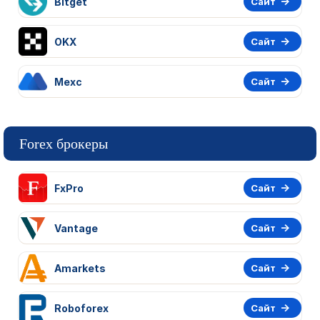
Bitget
Сайт
OKX
Сайт
Mexc
Сайт
Forex брокеры
FxPro
Сайт
Vantage
Сайт
Amarkets
Сайт
Roboforex
Сайт