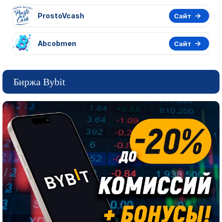
ProstoVcash
Сайт
Abcobmen
Сайт
Биржа Bybit