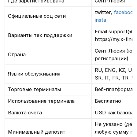
Где зарегистрирована
Сент-Люсия
twitter,
facebook
Официальные соц сети
insta
Email support@x-
Варианты тех поддержки
https://my.x-fine.
Сент-Люсия (юр
Страна
регистрации)
RU, ENG, KZ, UA,
Языки обслуживания
SR, IT, FR, TR, VI
Торговые терминалы
Веб‑платформа 
Использование терминала
Бесплатно
Валюта счета
USD как базовая
Не указано (деп
Минимальный депозит
любую сумму п