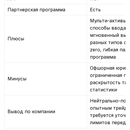
Партнерская программа
Есть
Мульти‑активы; 
способы ввода/
мгновенный выв
Плюсы
разных типов сч
zero, гибкая пар
программа
Офшорная юрисд
ограниченная пу
Минусы
раскрытость тар
статистики
Нейтрально‑поз
опытным трейде
Вывод по компании
требуется уточн
лимитов перед 