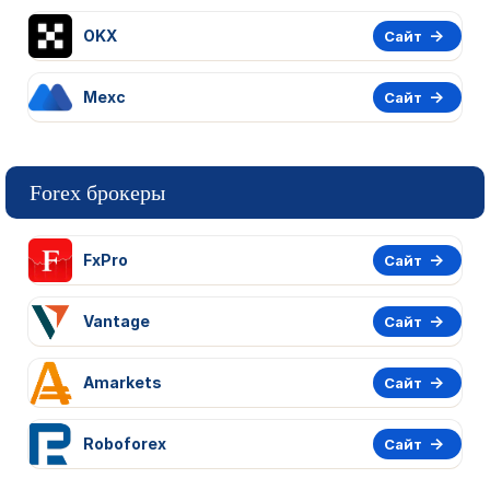
OKX
Сайт
Mexc
Сайт
Forex брокеры
FxPro
Сайт
Vantage
Сайт
Amarkets
Сайт
Roboforex
Сайт