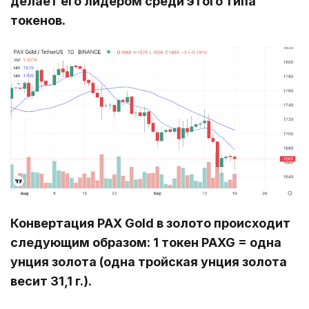
делает его лидером среди этого типа
токенов.
Конвертация PAX Gold в золото происходит
следующим образом: 1 токен PAXG = одна
унция золота (одна тройская унция золота
весит 31,1 г.).