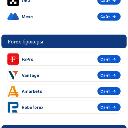
OKX
Сайт
Mexc
Сайт
Forex брокеры
FxPro
Сайт
Vantage
Сайт
Amarkets
Сайт
Roboforex
Сайт