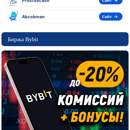
ProstoVcash
Сайт
Abcobmen
Сайт
Биржа Bybit