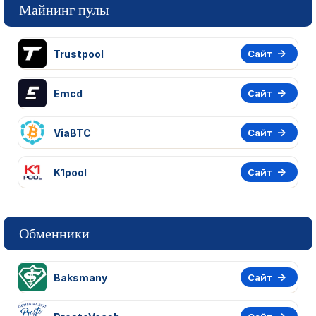
Майнинг пулы
Trustpool
Сайт
Emcd
Сайт
ViaBTC
Сайт
K1pool
Сайт
Обменники
Baksmany
Сайт