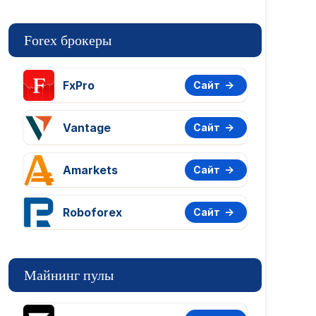
Forex брокеры
FxPro
Сайт
Vantage
Сайт
Amarkets
Сайт
Roboforex
Сайт
Майнинг пулы