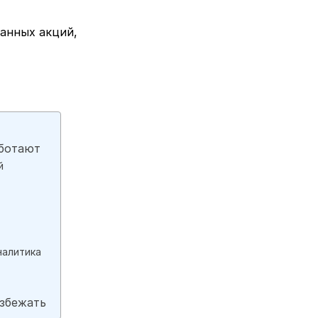
анных акций,
аботают
й
налитика
избежать