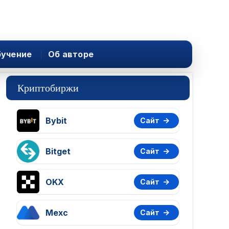
учение
Об авторе
Криптобиржи
Bybit
Сайт
Bitget
Сайт
OKX
Сайт
Mexc
Сайт