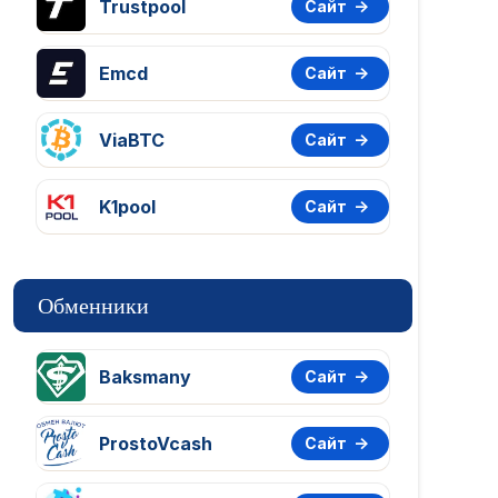
Trustpool
Сайт
Emcd
Сайт
ViaBTC
Сайт
K1pool
Сайт
Обменники
Baksmany
Сайт
ProstoVcash
Сайт