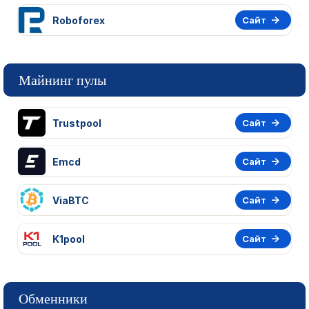
Roboforex
Сайт
Майнинг пулы
Trustpool
Сайт
Emcd
Сайт
ViaBTC
Сайт
K1pool
Сайт
Обменники