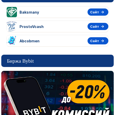
Baksmany
Сайт
ProstoVcash
Сайт
Abcobmen
Сайт
Биржа Bybit