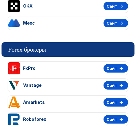
OKX
Сайт
Mexc
Сайт
Forex брокеры
FxPro
Сайт
Vantage
Сайт
Amarkets
Сайт
Roboforex
Сайт