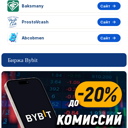
Baksmany
Сайт
ProstoVcash
Сайт
Abcobmen
Сайт
Биржа Bybit