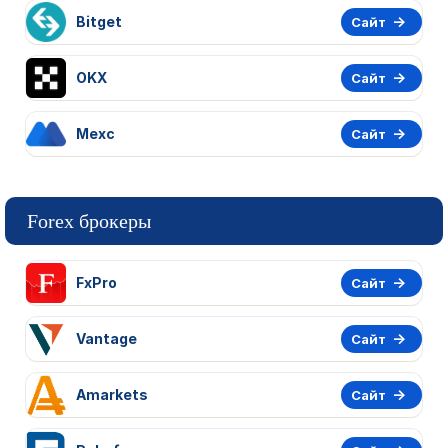
Bitget
Сайт
OKX
Сайт
Mexc
Сайт
Forex брокеры
FxPro
Сайт
Vantage
Сайт
Amarkets
Сайт