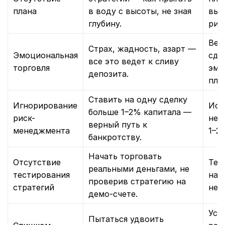
плана
в воду с высоты, не зная
вых
глубину.
рис
Вед
Страх, жадность, азарт —
Эмоциональная
сде
все это ведет к сливу
торговля
эмо
депозита.
пла
Ставить на одну сделку
Игнорирование
Исп
больше 1–2% капитала —
риск-
не 
верный путь к
менеджмента
1–2
банкротству.
Начать торговать
Отсутствие
Тес
реальными деньгами, не
тестирования
на 
проверив стратегию на
стратегий
нед
демо-счете.
Уст
Пытаться удвоить