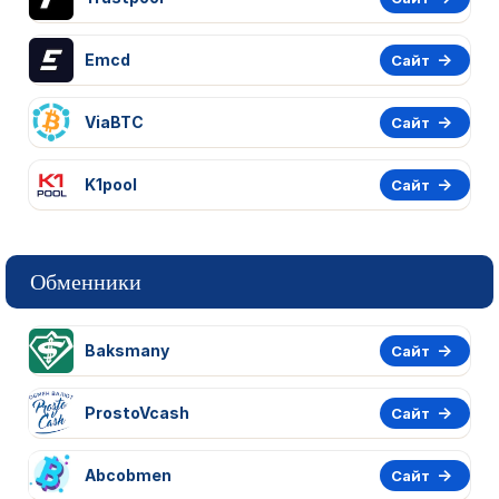
Emcd
Сайт
ViaBTC
Сайт
K1pool
Сайт
Обменники
Baksmany
Сайт
ProstoVcash
Сайт
Abcobmen
Сайт