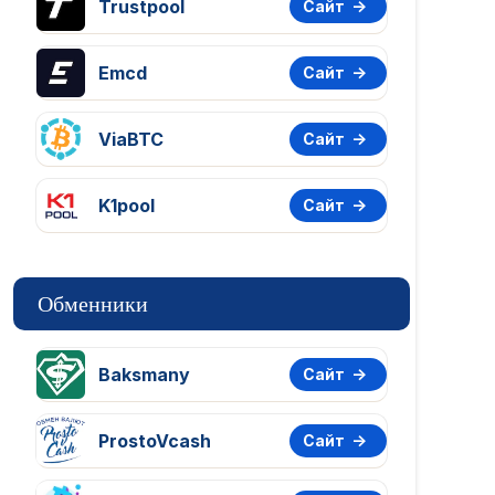
Trustpool
Сайт
Emcd
Сайт
ViaBTC
Сайт
K1pool
Сайт
Обменники
Baksmany
Сайт
ProstoVcash
Сайт