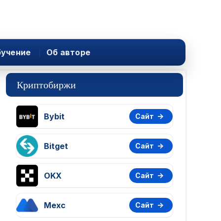
учение
Об авторе
Криптобиржи
Bybit
Сайт
Bitget
Сайт
OKX
Сайт
Mexc
Сайт