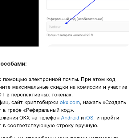
пособами:
 c помощью электронной почты. При этом код
чите максимальные скидки на комиссии и участие
T в перспективных токенах.
офиц. сайт криптобиржи
okx.com
, нажать «Cоздать
r в графе «Реферальный код».
ожения OKX на телефон
Android
и
iOS
, и пройти
ur в соответствующую строку вручную.