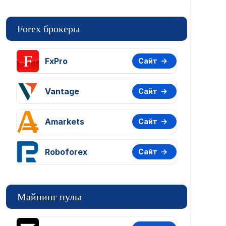
Forex брокеры
FxPro
Сайт
Vantage
Сайт
Amarkets
Сайт
Roboforex
Сайт
Майнинг пулы