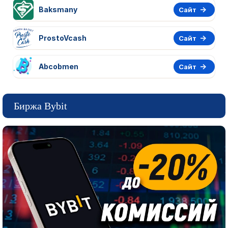
Baksmany
Сайт
ProstoVcash
Сайт
Abcobmen
Сайт
Биржа Bybit