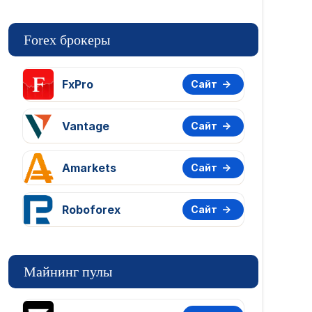
Forex брокеры
FxPro
Сайт
Vantage
Сайт
Amarkets
Сайт
Roboforex
Сайт
Майнинг пулы