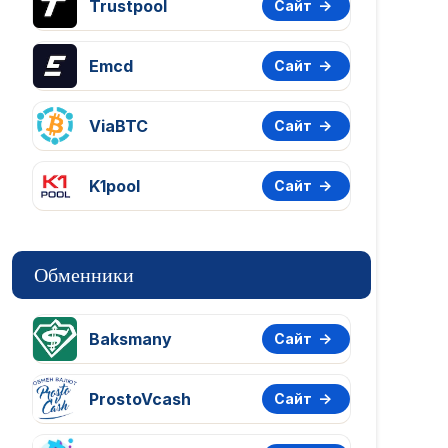
Trustpool
Сайт
Emcd
Сайт
ViaBTC
Сайт
K1pool
Сайт
Обменники
Baksmany
Сайт
ProstoVcash
Сайт