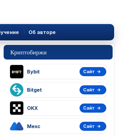
учение
Об авторе
Криптобиржи
Bybit
Сайт
Bitget
Сайт
OKX
Сайт
Mexc
Сайт