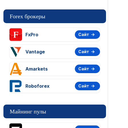
Forex брокеры
FxPro
Сайт
Vantage
Сайт
Amarkets
Сайт
Roboforex
Сайт
Майнинг пулы