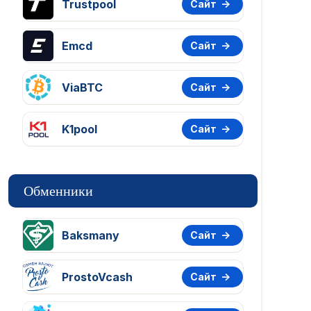
Trustpool
Сайт
Emcd
Сайт
ViaBTC
Сайт
K1pool
Сайт
Обменники
Baksmany
Сайт
ProstoVcash
Сайт