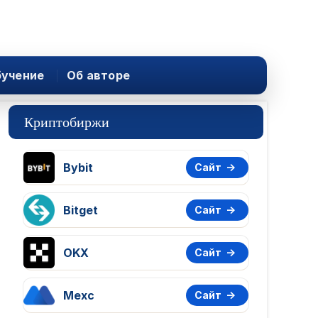
учение
Об авторе
Криптобиржи
Bybit
Сайт
Bitget
Сайт
OKX
Сайт
Mexc
Сайт