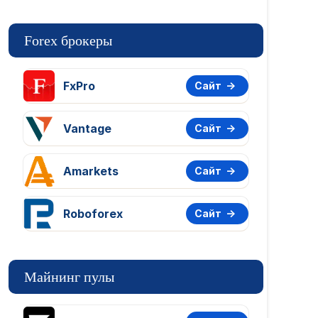
Forex брокеры
FxPro
Сайт
Vantage
Сайт
Amarkets
Сайт
Roboforex
Сайт
Майнинг пулы