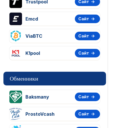
Trustpool
Сайт
Emcd
Сайт
ViaBTC
Сайт
K1pool
Сайт
Обменники
Baksmany
Сайт
ProstoVcash
Сайт