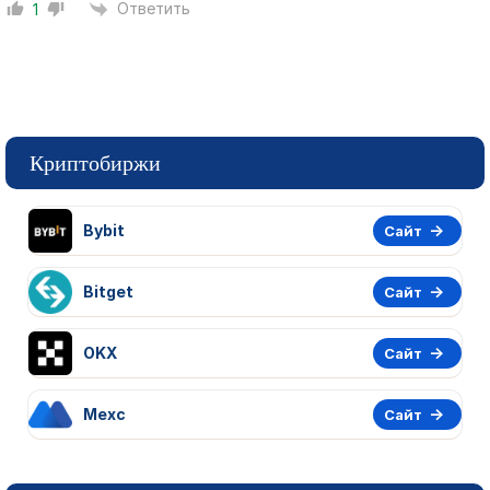
Ответить
1
Криптобиржи
Bybit
Сайт
Bitget
Сайт
OKX
Сайт
Mexc
Сайт