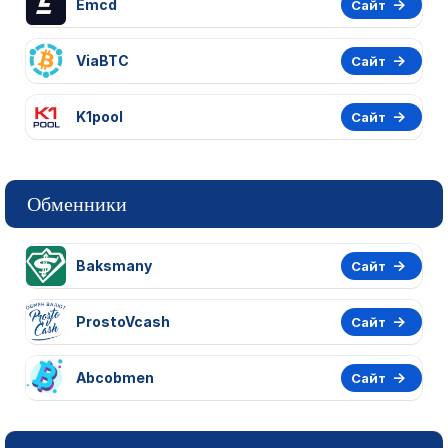
Emcd
Сайт
ViaBTC
Сайт
K1pool
Сайт
Обменники
Baksmany
Сайт
ProstoVcash
Сайт
Abcobmen
Сайт