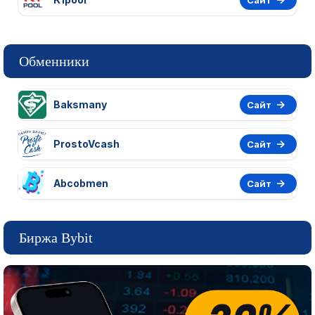
Обменники
Baksmany
Сайт
ProstoVcash
Сайт
Abcobmen
Сайт
Биржа Bybit