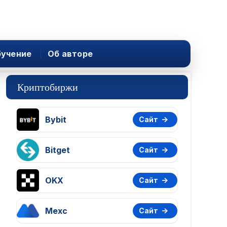
учение
Об авторе
Криптобиржи
Bybit
Сайт
Bitget
Сайт
OKX
Сайт
Mexc
Сайт