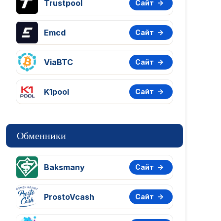
Trustpool
Сайт
Emcd
Сайт
ViaBTC
Сайт
K1pool
Сайт
Обменники
Baksmany
Сайт
ProstoVcash
Сайт