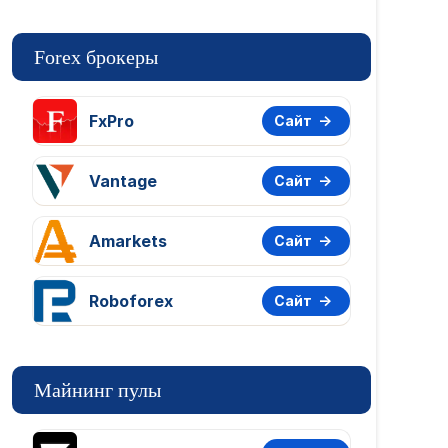
Forex брокеры
FxPro
Сайт
Vantage
Сайт
Amarkets
Сайт
Roboforex
Сайт
Майнинг пулы