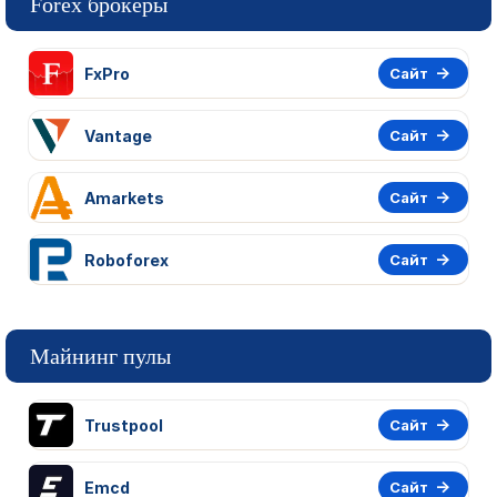
Forex брокеры
FxPro
Сайт
Vantage
Сайт
Amarkets
Сайт
Roboforex
Сайт
Майнинг пулы
Trustpool
Сайт
Emcd
Сайт