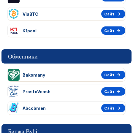
ViaBTC
Сайт
K1pool
Сайт
Обменники
Baksmany
Сайт
ProstoVcash
Сайт
Abcobmen
Сайт
Биржа Bybit