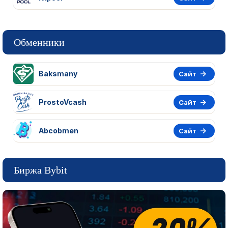
Обменники
Baksmany
Сайт
ProstoVcash
Сайт
Abcobmen
Сайт
Биржа Bybit