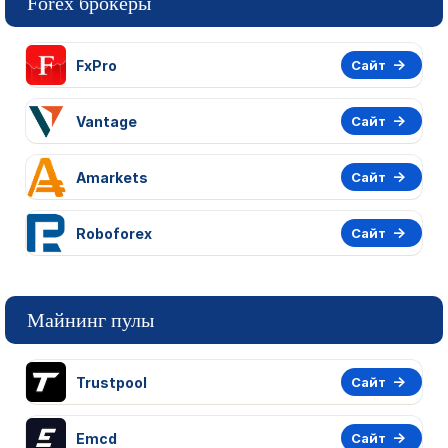
Forex брокеры
FxPro
Сайт
Vantage
Сайт
Amarkets
Сайт
Roboforex
Сайт
Майнинг пулы
Trustpool
Сайт
Emcd
Сайт