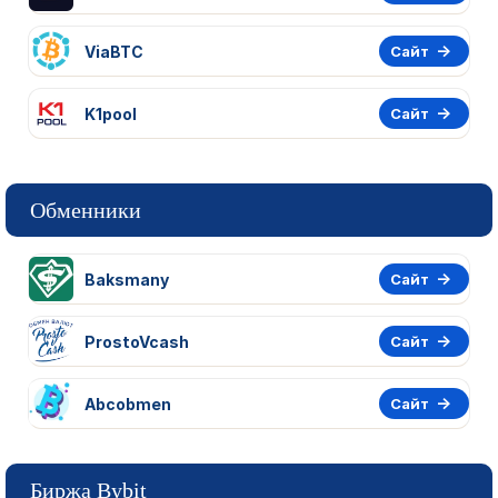
ViaBTC
Сайт
K1pool
Сайт
Обменники
Baksmany
Сайт
ProstoVcash
Сайт
Abcobmen
Сайт
Биржа Bybit