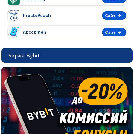
ProstoVcash
Сайт
Abcobmen
Сайт
Биржа Bybit