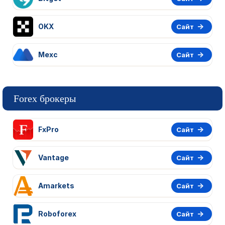
OKX
Сайт
Mexc
Сайт
Forex брокеры
FxPro
Сайт
Vantage
Сайт
Amarkets
Сайт
Roboforex
Сайт